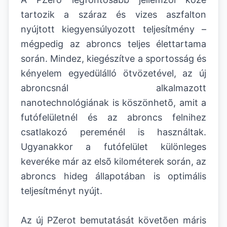
tartozik a száraz és vizes aszfalton
nyújtott kiegyensúlyozott teljesítmény –
mégpedig az abroncs teljes élettartama
során. Mindez, kiegészítve a sportosság és
kényelem egyedülálló ötvözetével, az új
abroncsnál alkalmazott
nanotechnológiának is köszönhetõ, amit a
futófelületnél és az abroncs felnihez
csatlakozó pereménél is használtak.
Ugyanakkor a futófelület különleges
keveréke már az elsõ kilométerek során, az
abroncs hideg állapotában is optimális
teljesítményt nyújt.
Az új PZerot bemutatását követõen máris