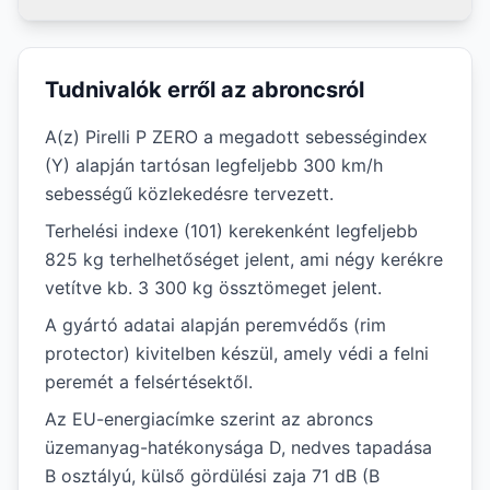
Tudnivalók erről az abroncsról
A(z) Pirelli P ZERO a megadott sebességindex
(Y) alapján tartósan legfeljebb 300 km/h
sebességű közlekedésre tervezett.
Terhelési indexe (101) kerekenként legfeljebb
825 kg terhelhetőséget jelent, ami négy kerékre
vetítve kb. 3 300 kg össztömeget jelent.
A gyártó adatai alapján peremvédős (rim
protector) kivitelben készül, amely védi a felni
peremét a felsértésektől.
Az EU-energiacímke szerint az abroncs
üzemanyag-hatékonysága D, nedves tapadása
B osztályú, külső gördülési zaja 71 dB (B