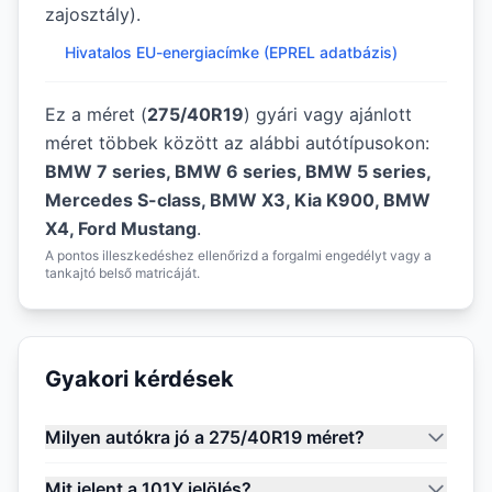
zajosztály).
Hivatalos EU-energiacímke (EPREL adatbázis)
Ez a méret (
275/40R19
) gyári vagy ajánlott
méret többek között az alábbi autótípusokon:
BMW 7 series, BMW 6 series, BMW 5 series,
Mercedes S-class, BMW X3, Kia K900, BMW
X4, Ford Mustang
.
A pontos illeszkedéshez ellenőrizd a forgalmi engedélyt vagy a
tankajtó belső matricáját.
Gyakori kérdések
Milyen autókra jó a 275/40R19 méret?
Mit jelent a 101Y jelölés?