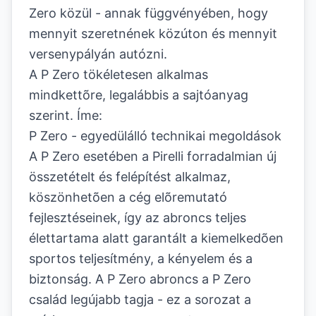
Zero közül - annak függvényében, hogy
mennyit szeretnének közúton és mennyit
versenypályán autózni.
A P Zero tökéletesen alkalmas
mindkettõre, legalábbis a sajtóanyag
szerint. Íme:
P Zero - egyedülálló technikai megoldások
A P Zero esetében a Pirelli forradalmian új
összetételt és felépítést alkalmaz,
köszönhetõen a cég elõremutató
fejlesztéseinek, így az abroncs teljes
élettartama alatt garantált a kiemelkedõen
sportos teljesítmény, a kényelem és a
biztonság. A P Zero abroncs a P Zero
család legújabb tagja - ez a sorozat a