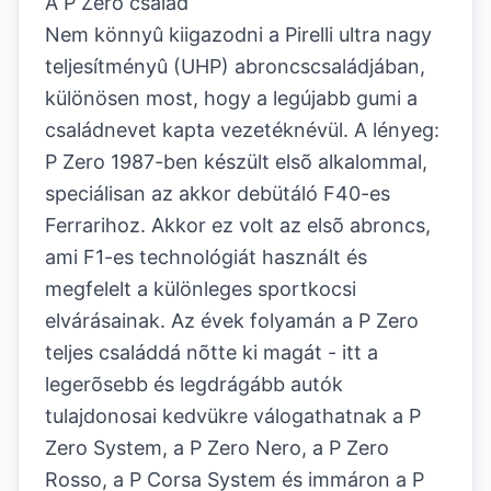
A P Zero család
Nem könnyû kiigazodni a Pirelli ultra nagy
teljesítményû (UHP) abroncscsaládjában,
különösen most, hogy a legújabb gumi a
családnevet kapta vezetéknévül. A lényeg:
P Zero 1987-ben készült elsõ alkalommal,
speciálisan az akkor debütáló F40-es
Ferrarihoz. Akkor ez volt az elsõ abroncs,
ami F1-es technológiát használt és
megfelelt a különleges sportkocsi
elvárásainak. Az évek folyamán a P Zero
teljes családdá nõtte ki magát - itt a
legerõsebb és legdrágább autók
tulajdonosai kedvükre válogathatnak a P
Zero System, a P Zero Nero, a P Zero
Rosso, a P Corsa System és immáron a P