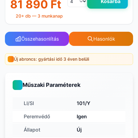
81 890 Ft
Kosárba
20+ db — 3 munkanap
Összehasonlítás
Hasonlók
Új abroncs: gyártási idő 3 éven belüli
Műszaki Paraméterek
LI/SI
101/Y
Peremvédő
Igen
Állapot
Új