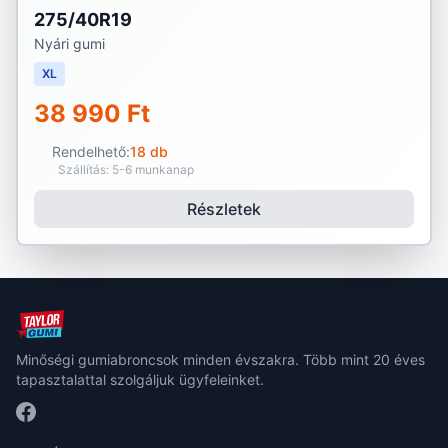
275/40R19
Nyári gumi
XL
38 990 Ft
Rendelhető:
18 db
Szállítás: 5-6 munkanap
Részletek
Minőségi gumiabroncsok minden évszakra. Több mint 20 éves
tapasztalattal szolgáljuk ügyfeleinket.