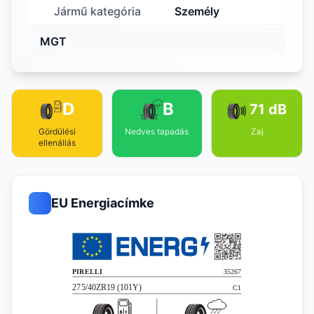
Jármű kategória
Személy
MGT
D
B
71 dB
Gördülési
Nedves tapadás
Zaj
ellenállás
EU Energiacímke