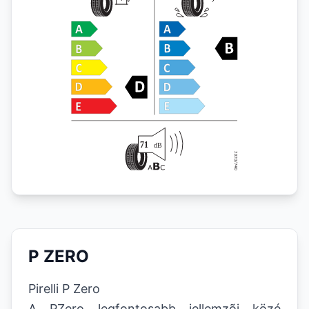
P ZERO
Pirelli P Zero
A PZero legfontosabb jellemzõi közé