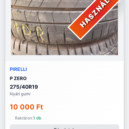
HASZNÁLT
PIRELLI
P ZERO
275/40R19
Nyári gumi
10 000 Ft
Raktáron:
1 db