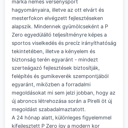
márka nemes versenysport
hagyományaira, illetve az ott elvárt és
mesterfokon elvégzett fejlesztéseken
alapszik. Mindennek gyümölcseként a P
Zero egyedülálló teljesítményre képes a
sportos viselkedés és precíz irányíthatóság
tekintetében, illetve a kényelem és
biztonság terén egyaránt - mindezt
szerteágazó fejlesztések biztosítják,
felépítés és gumikeverék szempontjából
egyaránt, miközben a forradalmi
megoldásokat mi sem jelzi jobban, hogy az
új abroncs létrehozása során a Pirelli öt új
megoldást szabadalmaztatott.
A 24 hónap alatt, különleges figyelemmel
kifejlesztett P Zero így a modern kor