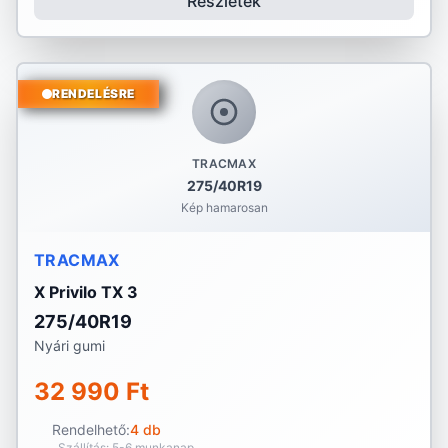
Részletek
RENDELÉSRE
TRACMAX
275/40R19
Kép hamarosan
TRACMAX
X Privilo TX 3
275/40R19
Nyári gumi
32 990 Ft
Rendelhető:
4 db
Szállítás: 5-6 munkanap