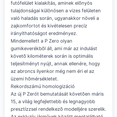
futófelület kialakítás, aminek elõnyös
tulajdonságai különösen a vizes felületen
való haladás során, ugyanakkor növeli a
zajkomfortot és kivételesen precíz
irányíthatóságot eredményez.
Mindemellett a P Zero olyan
gumikeverékbõl áll, ami már az indulást
követõ kilométerek során is optimális
teljesítményt nyújt, annak ellenére, hogy
az abroncs ilyenkor még nem éri el az
üzemi hõmérsékletet.
Rekordszámú homologizáció
Az új P Zerót bemutatását követõen máris
15, a világ legfejlettebb és legnagyobb
presztízzsel rendelkezõ modelljére szerelik.
Az exkluzív jármûvek között megtalálható