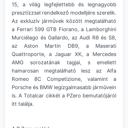
15, a világ legfejlettebb és legnagyobb
presztízzsel rendelkezõ modelljére szerelik.
Az exkluzív jármûvek között megtalálható
a Ferrari 599 GTB Fiorano, a Lamborghini
Murciélago és Gallardo, az Audi R8 és S8,
az Aston Martin DB9, a Maserati
Quattroporte, a Jaguar XK, a Mercedes
AMG sorozatának tagjai, s emellett
hamarosan megtalálható lesz az Alfa
Romeo 8C Competizione, valamint a
Porsche és BMW legizgalmasabb jármûvein
is. A Totalcar cikkét a PZero bemutatójáról
itt találja.