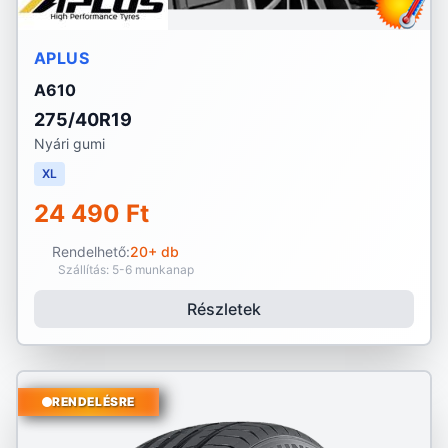
APLUS
A610
275/40R19
Nyári gumi
XL
24 490 Ft
Rendelhető:
20+ db
Szállítás: 5-6 munkanap
Részletek
RENDELÉSRE