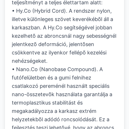
teljesítményt a teljes élettartam alatt:
• Hy.Co (Hybrid Cord). A rendszer nylon,
illetve különleges szövet keverékébõl áll a
karkaszban. A Hy.Co segítségével jobban
kezelhetõ az abroncsnál nagy sebességnél
jelentkezõ deformáció, jelentõsen
csökkentve az ilyenkor fellépõ kezelési
nehézségeket.
• Nano.Co (Nanobase Compound). A
futófelületben és a gumi felnihez
csatlakozó pereménél használt speciális
nano-összetevõk használata garantálja a
termoplasztikus stabilitást és
megakadályozza a karkasz extrém
helyzetekbõl adódó roncsolódását. Ez a
fejlesztés teszi lehetõvé, hogy az abroncs