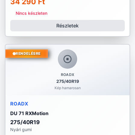
34 290 Ft
Nincs készleten
Részletek
RENDELÉSRE
ROADX
275/40R19
Kép hamarosan
ROADX
DU 71 RXMotion
275/40R19
Nyári gumi