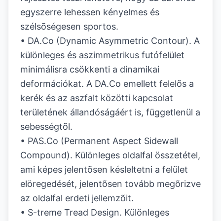
egyszerre lehessen kényelmes és
szélsõségesen sportos.
• DA.Co (Dynamic Asymmetric Contour). A
különleges és aszimmetrikus futófelület
minimálisra csökkenti a dinamikai
deformációkat. A DA.Co emellett felelõs a
kerék és az aszfalt közötti kapcsolat
területének állandóságáért is, függetlenül a
sebességtõl.
• PAS.Co (Permanent Aspect Sidewall
Compound). Különleges oldalfal összetétel,
ami képes jelentõsen késleltetni a felület
elöregedését, jelentõsen tovább megõrizve
az oldalfal erdeti jellemzõit.
• S-treme Tread Design. Különleges