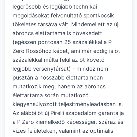
legerõsebb és legújabb technikai
megoldásokat felvonultató sportkocsik
tökéletes társává vált. Mindemellett az új
abroncs élettartama is növekedett
(egészen pontosan 25 százalékkal a P
Zero Rossóhoz képet, ami már eddig is öt
százalékkal múlta felül az õt követõ
legjobb versenytársat) - mindez nem
pusztán a hosszabb élettartamban
mutatkozik meg, hanem az abroncs
élettartama során mutatkozó
kiegyensúlyozott teljesítményleadásban is.
Az alábbi öt új Pirelli szabadalom garantálja
a P Zero kiemelkedõ képességeit száraz és
vizes felületeken, valamint az optimális