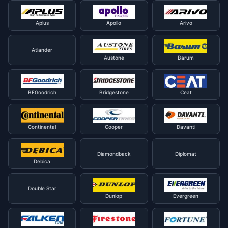
Aplus
Apollo
Arivo
Atlander
Austone
Barum
BFGoodrich
Bridgestone
Ceat
Continental
Cooper
Davanti
Diamondback
Diplomat
Debica
Double Star
Dunlop
Evergreen