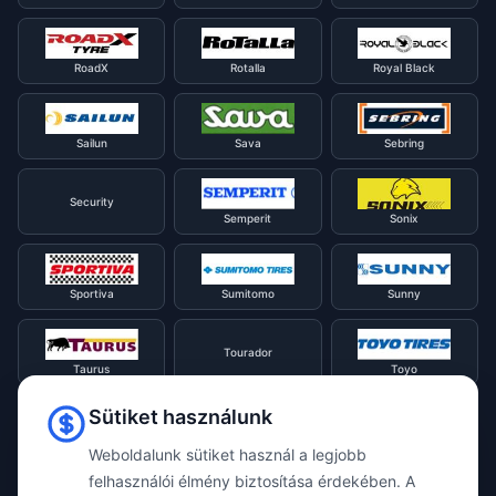
RoadX
Rotalla
Royal Black
Sailun
Sava
Sebring
Security
Semperit
Sonix
Sportiva
Sumitomo
Sunny
Tourador
Taurus
Toyo
Sütiket használunk
Tracmax
Tristar
Triangle
Weboldalunk sütiket használ a legjobb
felhasználói élmény biztosítása érdekében. A