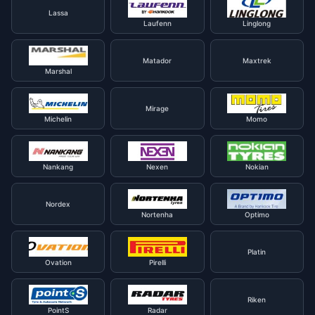
Lassa
Laufenn
Linglong
Matador
Maxtrek
Marshal
Mirage
Michelin
Momo
Nankang
Nexen
Nokian
Nordex
Nortenha
Optimo
Platin
Ovation
Pirelli
Riken
PointS
Radar