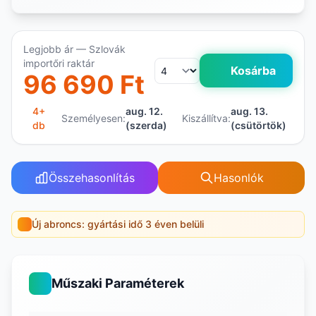
Legjobb ár — Szlovák
importőri raktár
Kosárba
96 690 Ft
4+
aug. 12.
aug. 13.
Személyesen:
Kiszállítva:
db
(szerda)
(csütörtök)
Összehasonlítás
Hasonlók
Új abroncs: gyártási idő 3 éven belüli
Műszaki Paraméterek