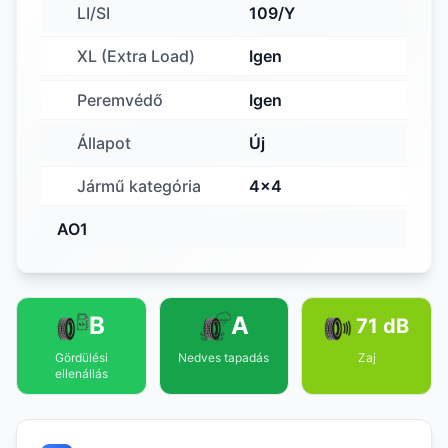
LI/SI
109/Y
XL (Extra Load)
Igen
Peremvédő
Igen
Állapot
Új
Jármű kategória
4x4
AO1
B
A
71 dB
Gördülési
Nedves tapadás
Zaj
ellenállás