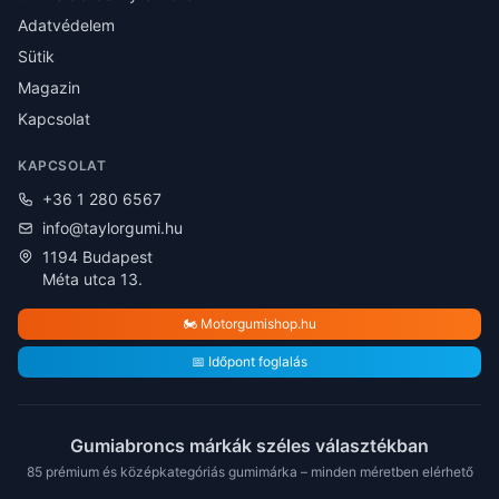
Adatvédelem
Sütik
Magazin
Kapcsolat
KAPCSOLAT
+36 1 280 6567
info@taylorgumi.hu
1194 Budapest
Méta utca 13.
🏍️ Motorgumishop.hu
📅 Időpont foglalás
Gumiabroncs márkák széles választékban
85 prémium és középkategóriás gumimárka – minden méretben elérhető