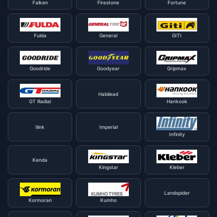
Falken
Firestone
Fortune
Fulda
General
GITI
Goodride
Goodyear
Gripmax
Habilead
GT Radial
Hankook
Ilink
Imperial
Infinity
Kenda
Kingstar
Kleber
Landspider
Kormoran
Kumho