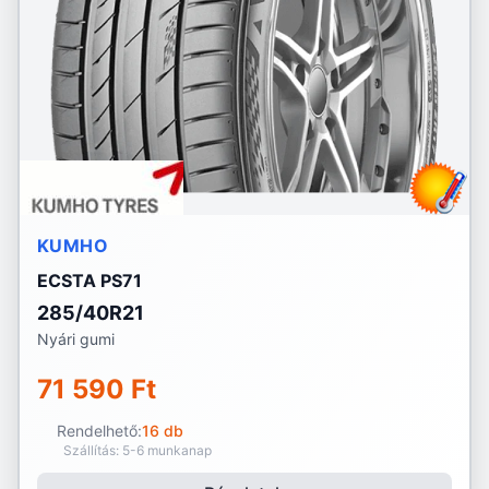
KUMHO
ECSTA PS71
285/40R21
Nyári gumi
71 590 Ft
Rendelhető:
16 db
Szállítás: 5-6 munkanap