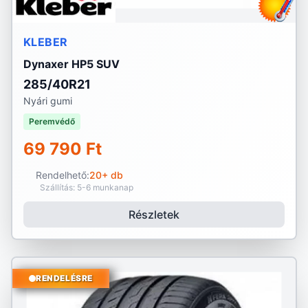
KLEBER
Dynaxer HP5 SUV
285/40R21
Nyári gumi
Peremvédő
69 790 Ft
Rendelhető:
20+ db
Szállítás: 5-6 munkanap
Részletek
RENDELÉSRE