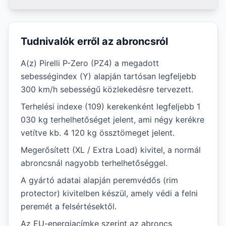
Tudnivalók erről az abroncsról
A(z) Pirelli P-Zero (PZ4) a megadott
sebességindex (Y) alapján tartósan legfeljebb
300 km/h sebességű közlekedésre tervezett.
Terhelési indexe (109) kerekenként legfeljebb 1
030 kg terhelhetőséget jelent, ami négy kerékre
vetítve kb. 4 120 kg össztömeget jelent.
Megerősített (XL / Extra Load) kivitel, a normál
abroncsnál nagyobb terhelhetőséggel.
A gyártó adatai alapján peremvédős (rim
protector) kivitelben készül, amely védi a felni
peremét a felsértésektől.
Az EU-energiacímke szerint az abroncs