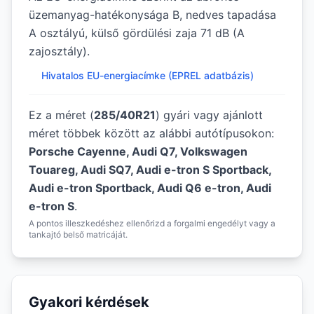
üzemanyag-hatékonysága B, nedves tapadása
A osztályú, külső gördülési zaja 71 dB (A
zajosztály).
Hivatalos EU-energiacímke (EPREL adatbázis)
Ez a méret (
285/40R21
) gyári vagy ajánlott
méret többek között az alábbi autótípusokon:
Porsche Cayenne, Audi Q7, Volkswagen
Touareg, Audi SQ7, Audi e-tron S Sportback,
Audi e-tron Sportback, Audi Q6 e-tron, Audi
e-tron S
.
A pontos illeszkedéshez ellenőrizd a forgalmi engedélyt vagy a
tankajtó belső matricáját.
Gyakori kérdések