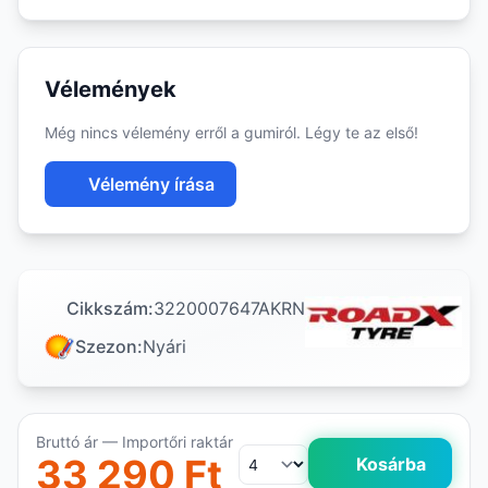
Vélemények
Még nincs vélemény erről a gumiról. Légy te az első!
Vélemény írása
Cikkszám:
3220007647AKRN
Szezon:
Nyári
Bruttó ár — Importőri raktár
33 290 Ft
Kosárba