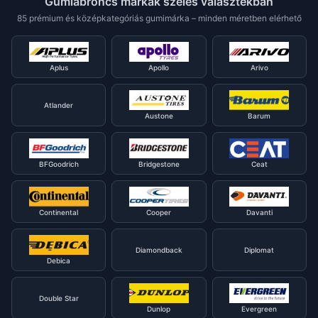
Gumiabroncs márkák széles választékban
85 prémium és középkategóriás gumimárka – minden méretben elérhető
Aplus
Apollo
Arivo
Atlander
Austone
Barum
BFGoodrich
Bridgestone
Ceat
Continental
Cooper
Davanti
Diamondback
Diplomat
Debica
Double Star
Dunlop
Evergreen