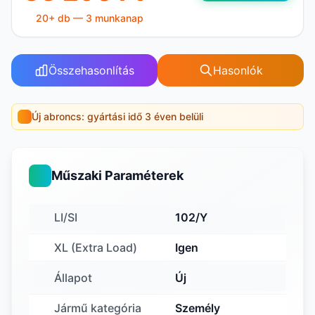
20+ db — 3 munkanap
Összehasonlítás
Hasonlók
Új abroncs: gyártási idő 3 éven belüli
Műszaki Paraméterek
LI/SI
102/Y
XL (Extra Load)
Igen
Állapot
Új
Jármű kategória
Személy