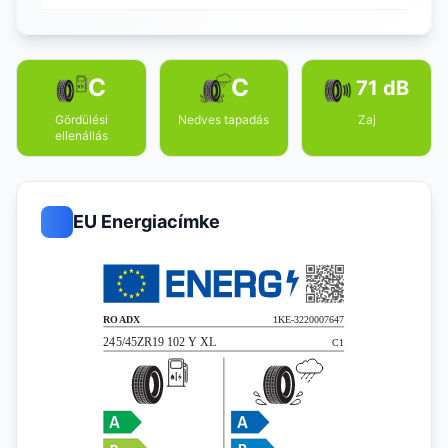
C
C
71 dB
Gördülési
Nedves tapadás
Zaj
ellenállás
EU Energiacímke