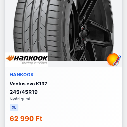
HANKOOK
Ventus evo K137
245/45R19
Nyári gumi
XL
62 990 Ft