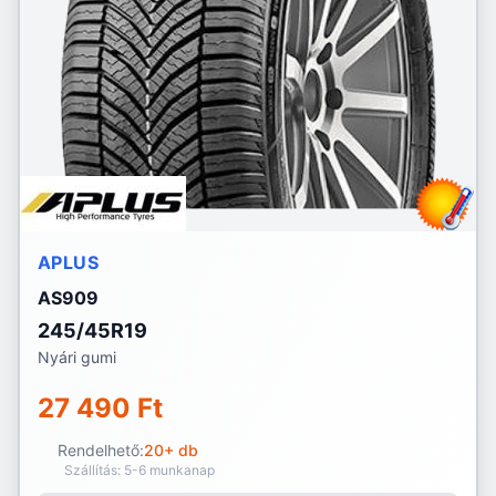
APLUS
AS909
245/45R19
Nyári gumi
27 490 Ft
Rendelhető:
20+ db
Szállítás: 5-6 munkanap