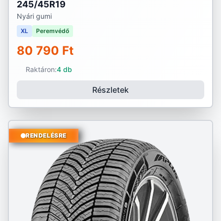
245/45R19
Nyári gumi
XL
Peremvédő
80 790 Ft
Raktáron:
4 db
Részletek
RENDELÉSRE