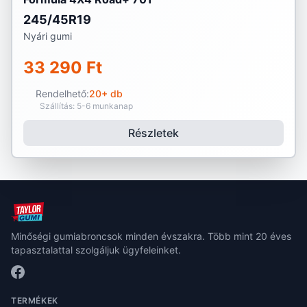
245/45R19
Nyári gumi
33 290 Ft
Rendelhető:
20+ db
Szállítás: 5-6 munkanap
Részletek
Minőségi gumiabroncsok minden évszakra. Több mint 20 éves
tapasztalattal szolgáljuk ügyfeleinket.
TERMÉKEK