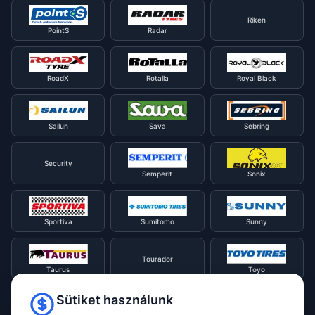
Riken
PointS
Radar
RoadX
Rotalla
Royal Black
Sailun
Sava
Sebring
Security
Semperit
Sonix
Sportiva
Sumitomo
Sunny
Tourador
Taurus
Toyo
Sütiket használunk
Tracmax
Tristar