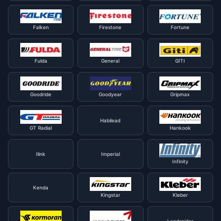
Falken
Firestone
Fortune
Fulda
General
GITI
Goodride
Goodyear
Gripmax
Habilead
GT Radial
Hankook
Ilink
Imperial
Infinity
Kenda
Kingstar
Kleber