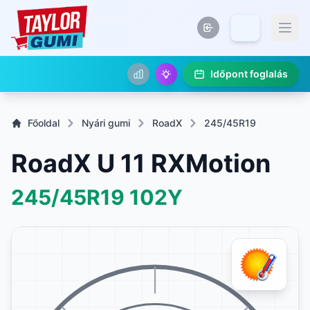
Időpont foglalás
Főoldal
Nyári gumi
RoadX
245/45R19
RoadX U 11 RXMotion
245/45R19
102Y