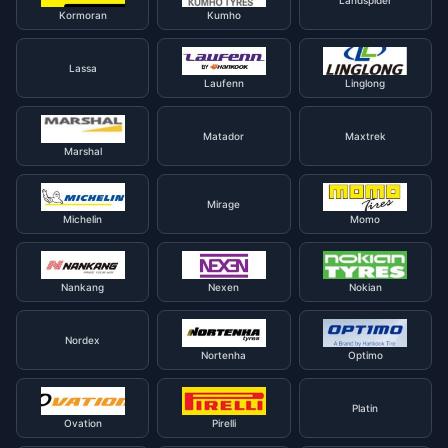
Landspider
Kormoran
Kumho
Lassa
Laufenn
Linglong
Matador
Maxtrek
Marshal
Mirage
Michelin
Momo
Nankang
Nexen
Nokian
Nordex
Nortenha
Optimo
Platin
Ovation
Pirelli