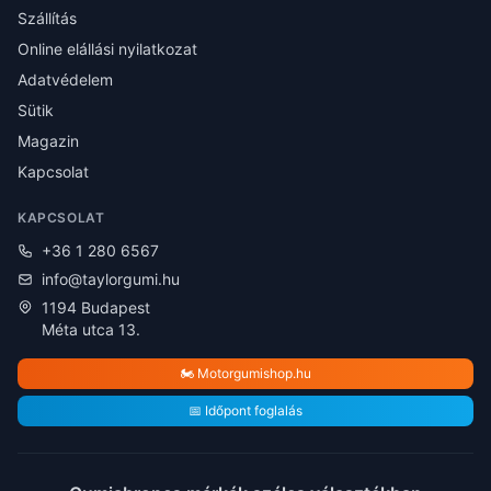
Szállítás
Online elállási nyilatkozat
Adatvédelem
Sütik
Magazin
Kapcsolat
KAPCSOLAT
+36 1 280 6567
info@taylorgumi.hu
1194 Budapest
Méta utca 13.
🏍️ Motorgumishop.hu
📅 Időpont foglalás