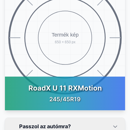
RoadX U 11 RXMotion
245/45R19
Passzol az autómra?