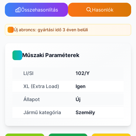
Összehasonlítás
Hasonlók
Új abroncs: gyártási idő 3 éven belüli
Műszaki Paraméterek
LI/SI
102/Y
XL (Extra Load)
Igen
Állapot
Új
Jármű kategória
Személy