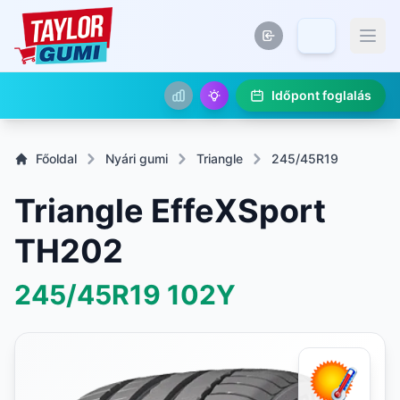
Időpont foglalás
Főoldal
Nyári gumi
Triangle
245/45R19
Triangle EffeXSport
TH202
245/45R19
102Y