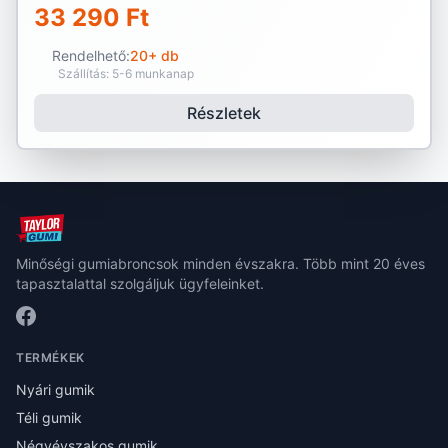
33 290 Ft
Rendelhető:
20+ db
Szállítás: 5-6 munkanap
Részletek
Minőségi gumiabroncsok minden évszakra. Több mint 20 éves
tapasztalattal szolgáljuk ügyfeleinket.
TERMÉKEK
Nyári gumik
Téli gumik
Négyévszakos gumik