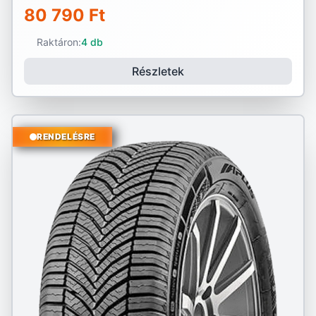
80 790 Ft
Raktáron:
4 db
Részletek
RENDELÉSRE