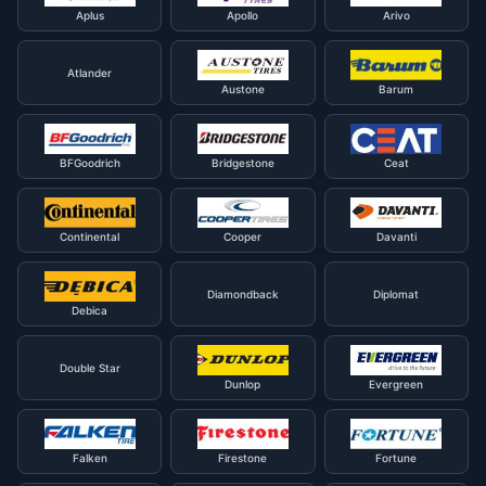
Aplus
Apollo
Arivo
Atlander
Austone
Barum
BFGoodrich
Bridgestone
Ceat
Continental
Cooper
Davanti
Diamondback
Diplomat
Debica
Double Star
Dunlop
Evergreen
Falken
Firestone
Fortune