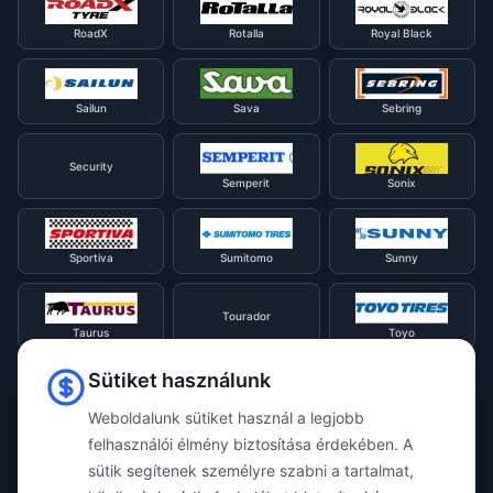
RoadX
Rotalla
Royal Black
Sailun
Sava
Sebring
Security
Semperit
Sonix
Sportiva
Sumitomo
Sunny
Tourador
Taurus
Toyo
Sütiket használunk
Tracmax
Tristar
Triangle
Weboldalunk sütiket használ a legjobb
felhasználói élmény biztosítása érdekében. A
Viking
Voyager
sütik segítenek személyre szabni a tartalmat,
Uniroyal