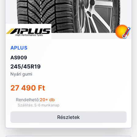
APLUS
AS909
245/45R19
Nyári gumi
27 490 Ft
Rendelhető:
20+ db
Szállítás: 5-6 munkanap
Részletek