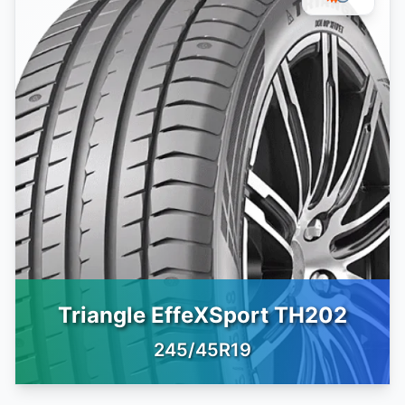
Triangle EffeXSport TH202
245/45R19