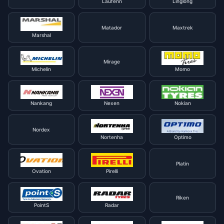
Laufenn
Linglong
Matador
Maxtrek
Marshal
Mirage
Michelin
Momo
Nankang
Nexen
Nokian
Nordex
Nortenha
Optimo
Platin
Ovation
Pirelli
Riken
PointS
Radar