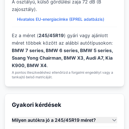
A osztályú, külső gördülési zaja 72 dB (B
zajosztály).
Hivatalos EU-energiacímke (EPREL adatbázis)
Ez a méret (
245/45R19
) gyári vagy ajánlott
méret többek között az alábbi autótípusokon:
BMW 7 series, BMW 6 series, BMW 5 series,
Ssang Yong Chairman, BMW X3, Audi A7, Kia
K900, BMW X4
.
A pontos illeszkedéshez ellenőrizd a forgalmi engedélyt vagy a
tankajtó belső matricáját.
Gyakori kérdések
Milyen autókra jó a 245/45R19 méret?