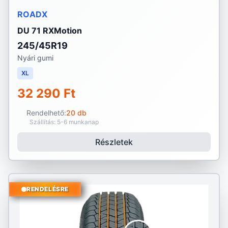
ROADX
DU 71 RXMotion
245/45R19
Nyári gumi
XL
32 290 Ft
Rendelhető:
20 db
Szállítás: 5-6 munkanap
Részletek
RENDELÉSRE