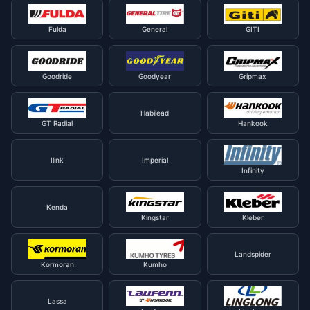
Fulda
General
GITI
Goodride
Goodyear
Gripmax
Habilead
GT Radial
Hankook
Ilink
Imperial
Infinity
Kenda
Kingstar
Kleber
Landspider
Kormoran
Kumho
Lassa