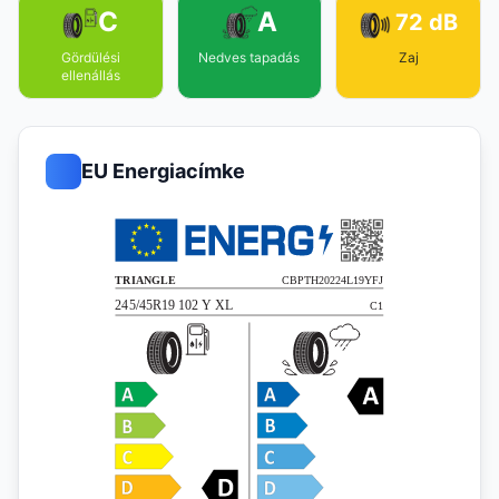
C
A
72 dB
Gördülési
Nedves tapadás
Zaj
ellenállás
EU Energiacímke