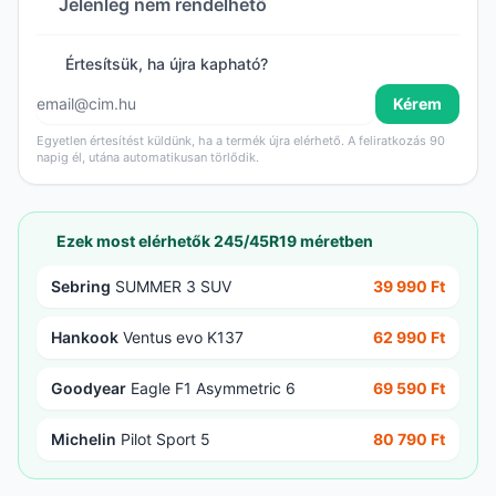
Jelenleg nem rendelhető
Értesítsük, ha újra kapható?
Kérem
Egyetlen értesítést küldünk, ha a termék újra elérhető. A feliratkozás 90
napig él, utána automatikusan törlődik.
Ezek most elérhetők 245/45R19 méretben
Sebring
SUMMER 3 SUV
39 990 Ft
Hankook
Ventus evo K137
62 990 Ft
Goodyear
Eagle F1 Asymmetric 6
69 590 Ft
Michelin
Pilot Sport 5
80 790 Ft