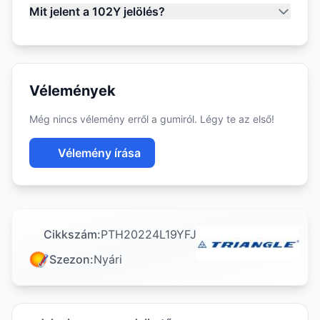
Mit jelent a 102Y jelölés?
Vélemények
Még nincs vélemény erről a gumiról. Légy te az első!
Vélemény írása
Cikkszám:
PTH20224L19YFJ
Szezon:
Nyári