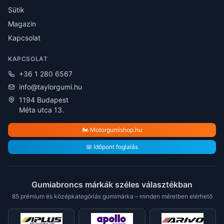
Sütik
Magazin
Kapcsolat
KAPCSOLAT
+36 1 280 6567
info@taylorgumi.hu
1194 Budapest
Méta utca 13.
🏍️ Motorgumishop.hu
📅 Időpont foglalás
Gumiabroncs márkák széles választékban
85 prémium és középkategóriás gumimárka – minden méretben elérhető